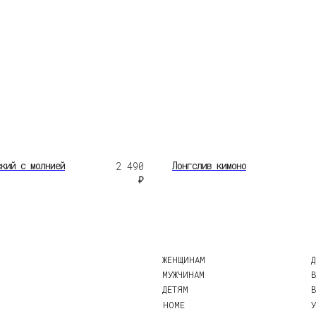
ЖЕНЩИНАМ
ДОСТАВКА
МУЖЧИНАМ
ВОЗВРАТ
ДЕТЯМ
ВОПРОСЫ И ОТВЕ
кий с молнией
Лонгслив кимоно
2 490
HOME
УХОД ЗА ИЗДЕЛИЯ
₽