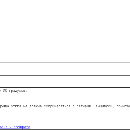
е 30 градусов.
дошва утюга не должна соприкасаться с патчами, вышивкой, принта
мена и возврата
.