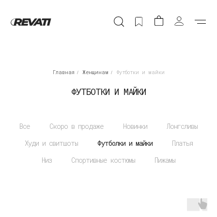
ФУТБОТКИ И МАЙКИ
Главная
Женщинам
Футботки и майки
/
/
Все
Скоро в продаже
Новинки
Лонгсливы
Худи и свитшоты
Футболки и майки
Платья
Низ
Спортивные костюмы
Пижамы