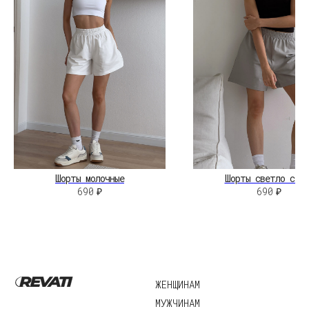
КОНТАКТЫ
НЕЛЬЗЯГРАМ
ВКОНТАКТЕ
©2026 Revati.
Юридические документы
Все права защищены
Разработка сайта:
А.Юргина
Шорты молочные
Шорты светло серы
690
₽
690
₽