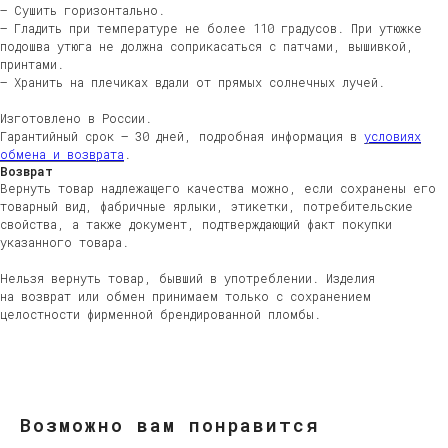
— Сушить горизонтально.
— Гладить при температуре не более 110 градусов. При утюжке
подошва утюга не должна соприкасаться с патчами, вышивкой,
принтами.
— Хранить на плечиках вдали от прямых солнечных лучей.
Изготовлено в России.
Гарантийный срок — 30 дней, подробная информация в
условиях
ЖЕНЩИНАМ
обмена и возврата
.
МУЖЧИНАМ
Возврат
ДЕТЯМ
Вернуть товар надлежащего качества можно, если сохранены его
HOME
товарный вид, фабричные ярлыки, этикетки, потребительские
свойства, а также документ, подтверждающий факт покупки
указанного товара.
ДОСТАВКА
ВОЗВРАТ
Нельзя вернуть товар, бывший в употреблении. Изделия
ВОПРОСЫ И ОТВЕТЫ
на возврат или обмен принимаем только с сохранением
УХОД ЗА ИЗДЕЛИЯМИ
целостности фирменной брендированной пломбы.
О БРЕНДЕ
КОНТАКТЫ
НЕЛЬЗЯГРАМ
ВКОНТАКТЕ
Возможно вам понравится