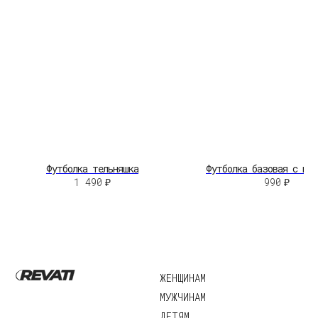
НЕЛЬЗЯГРАМ
ВКОНТАКТЕ
©2026 Revati.
Юридические документы
Все права защищены
Разработка сайта:
А.Юргина
Футболка тельняшка
Футболка базовая с под
1 490
₽
990
₽