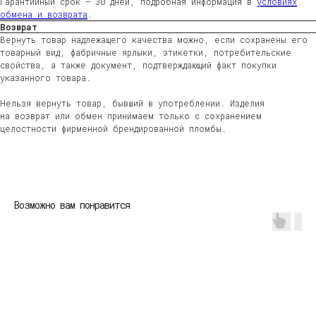
Гарантийный срок — 30 дней, подробная информация в
условиях
обмена и возврата
.
Возврат
Вернуть товар надлежащего качества можно, если сохранены его
товарный вид, фабричные ярлыки, этикетки, потребительские
свойства, а также документ, подтверждающий факт покупки
указанного товара.
Нельзя вернуть товар, бывший в употреблении. Изделия
на возврат или обмен принимаем только с сохранением
целостности фирменной брендированной пломбы.
ЖЕНЩИНАМ
МУЖЧИНАМ
ДЕТЯМ
HOME
Возможно вам понравится
ДОСТАВКА
ВОЗВРАТ
ВОПРОСЫ И ОТВЕТЫ
УХОД ЗА ИЗДЕЛИЯМИ
О БРЕНДЕ
КОНТАКТЫ