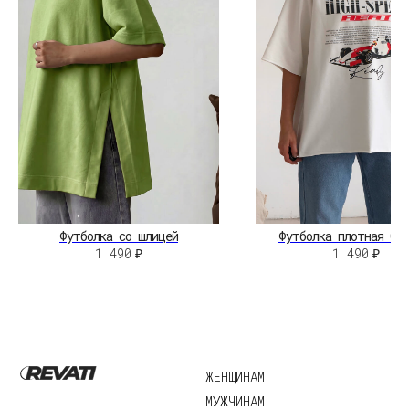
КОНТАКТЫ
НЕЛЬЗЯГРАМ
ВКОНТАКТЕ
©2026 Revati.
Юридические документы
Все права защищены
Разработка сайта:
А.Юргина
Футболка со шлицей
Футболка плотная Car
1 490
₽
1 490
₽