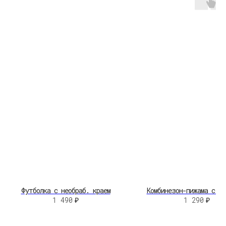
МУЖЧИНАМ
ДЕТЯМ
HOME
ДОСТАВКА
ВОЗВРАТ
ВОПРОСЫ И ОТВЕТЫ
УХОД ЗА ИЗДЕЛИЯМИ
О БРЕНДЕ
КОНТАКТЫ
НЕЛЬЗЯГРАМ
ВКОНТАКТЕ
©2026 Revati.
Юридические документы
Все права защищены
Футболка с необраб. краем
Комбинезон-пижама с кр
Разработка сайта:
А.Юргина
1 490
₽
1 290
₽