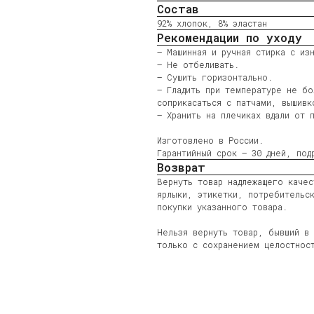
Состав
92% хлопок, 8% эластан
Рекомендации по уходу
— Машинная и ручная стирка с из
— Не отбеливать.
— Сушить горизонтально.
— Гладить при температуре не бо
соприкасаться с патчами, вышивк
— Хранить на плечиках вдали от 
Изготовлено в России.
Гарантийный срок — 30 дней, по
Возврат
Вернуть товар надлежащего каче
ярлыки, этикетки, потребительск
покупки указанного товара.
Нельзя вернуть товар, бывший в
только с сохранением целостнос