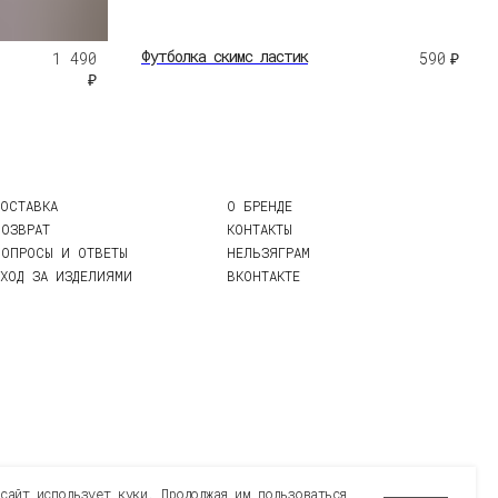
О БРЕНДЕ
КОНТАКТЫ
Футболка скимс ластик
1 490
590
₽
ТЫ
НЕЛЬЗЯГРАМ
₽
МИ
ВКОНТАКТЕ
Разработка сайта:
А.Юргина
сайт использует куки. Продолжая им пользоваться,