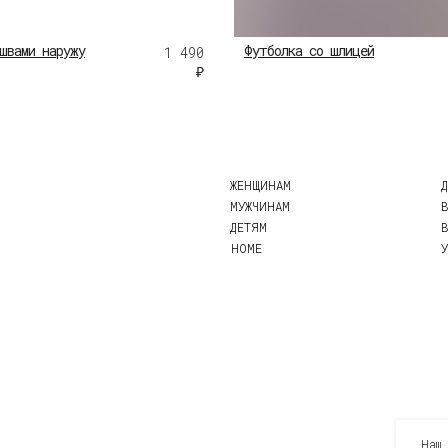
ЖЕНЩИНАМ
ДОСТАВКА
МУЖЧИНАМ
ВОЗВРАТ
швами наружу
Футболка со шлицей
1 490
ДЕТЯМ
ВОПРОСЫ И ОТВЕ
₽
HOME
УХОД ЗА ИЗДЕЛИЯ
Юридические документы
Наш 