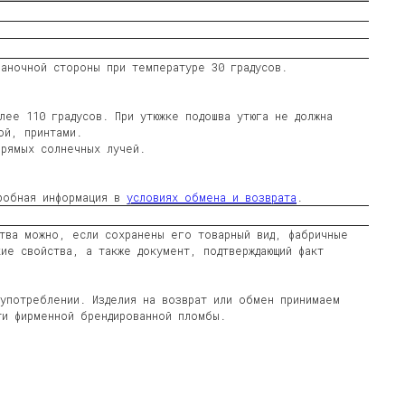
наночной стороны при температуре 30 градусов.
лее 110 градусов. При утюжке подошва утюга не должна
ой, принтами.
прямых солнечных лучей.
дробная информация в
условиях обмена и возврата
.
ства можно, если сохранены его товарный вид, фабричные
ие свойства, а также документ, подтверждающий факт
 употреблении. Изделия на возврат или обмен принимаем
ти фирменной брендированной пломбы.