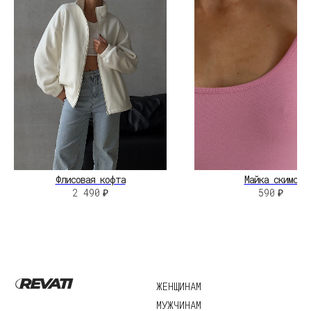
КОНТАКТЫ
НЕЛЬЗЯГРАМ
ВКОНТАКТЕ
©2026 Revati.
Юридические документы
Все права защищены
Разработка сайта:
А.Юргина
Флисовая кофта
Майка скимс
2 490
₽
590
₽