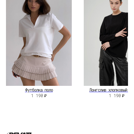
О БРЕНДЕ
КОНТАКТЫ
НЕЛЬЗЯГРАМ
ВКОНТАКТЕ
©2026 Revati.
Юридические документы
Все права защищены
Разработка сайта:
А.Юргина
Футболка поло
Лонгслив хлопковый ба
1 190
₽
1 190
₽