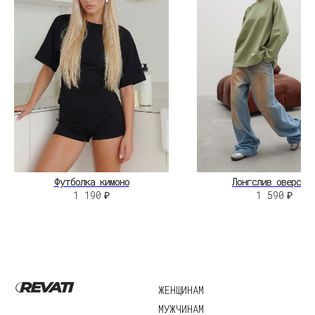
КОНТАКТЫ
НЕЛЬЗЯГРАМ
ВКОНТАКТЕ
©2026 Revati.
Юридические документы
Все права защищены
Разработка сайта:
А.Юргина
Футболка кимоно
Лонгслив оверсай
1 190
₽
1 590
₽