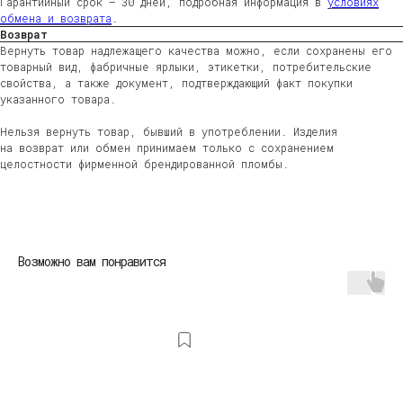
Гарантийный срок — 30 дней, подробная информация в
условиях
обмена и возврата
.
Возврат
Вернуть товар надлежащего качества можно, если сохранены его
товарный вид, фабричные ярлыки, этикетки, потребительские
свойства, а также документ, подтверждающий факт покупки
указанного товара.
Нельзя вернуть товар, бывший в употреблении. Изделия
на возврат или обмен принимаем только с сохранением
целостности фирменной брендированной пломбы.
ЖЕНЩИНАМ
МУЖЧИНАМ
ДЕТЯМ
HOME
Возможно вам понравится
ДОСТАВКА
ВОЗВРАТ
ВОПРОСЫ И ОТВЕТЫ
УХОД ЗА ИЗДЕЛИЯМИ
О БРЕНДЕ
КОНТАКТЫ