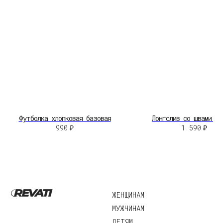
НЕЛЬЗЯГРАМ
ВКОНТАКТЕ
©2026 Revati.
Юридические документы
Все права защищены
Разработка сайта:
А.Юргина
Футболка хлопковая базовая
Лонгслив со швами на
990
₽
1 590
₽